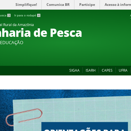
Simplifique!
Comunica BR
Participe
Acesso à infor
 busca
3
Ir para o rodapé
4
al Rural da Amazônia
haria de Pesca
A EDUCAÇÃO
SIGAA
ISARH
CAPES
UFRA